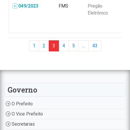
049/2023
FMS
Pregão
04
Eletrônico
1
2
3
4
5
…
43
Governo
O Prefeito
O Vice Prefeito
Secretarias