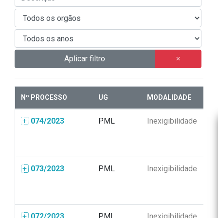
Aplicar filtro
Nº PROCESSO
UG
MODALIDADE
N
074/2023
PML
Inexigibilidade
01
073/2023
PML
Inexigibilidade
01
072/2023
PML
Inexigibilidade
01