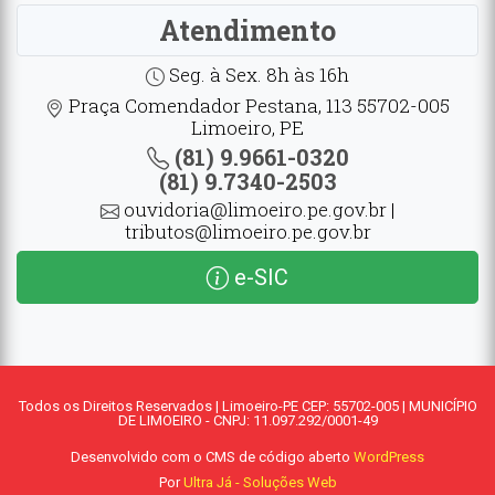
Atendimento
Seg. à Sex. 8h às 16h
Praça Comendador Pestana, 113 55702-005
Limoeiro, PE
(81) 9.9661-0320
(81) 9.7340-2503
ouvidoria@limoeiro.pe.gov.br |
tributos@limoeiro.pe.gov.br
e-SIC
Todos os Direitos Reservados | Limoeiro-PE CEP: 55702-005 | MUNICÍPIO
DE LIMOEIRO - CNPJ: 11.097.292/0001-49
Desenvolvido com o CMS de código aberto
WordPress
Por
Ultra Já - Soluções Web