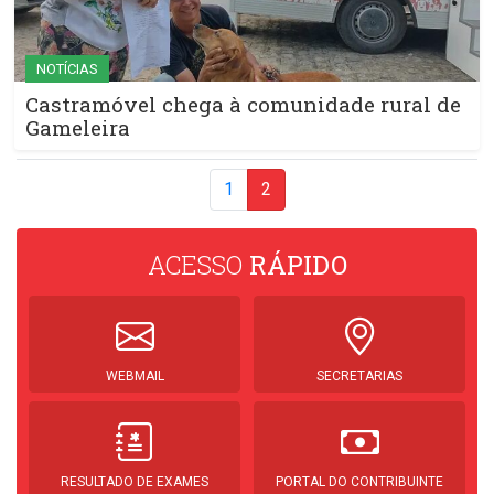
NOTÍCIAS
Castramóvel chega à comunidade rural de
Gameleira
1
2
ACESSO
RÁPIDO
WEBMAIL
SECRETARIAS
RESULTADO DE EXAMES
PORTAL DO CONTRIBUINTE