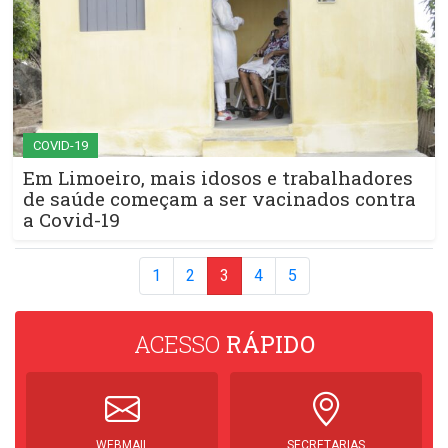
COVID-19
Em Limoeiro, mais idosos e trabalhadores
de saúde começam a ser vacinados contra
a Covid-19
1
2
3
4
5
ACESSO
RÁPIDO
WEBMAIL
SECRETARIAS