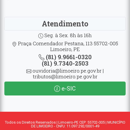
Atendimento
Seg. à Sex. 8h às 16h
Praça Comendador Pestana, 113 55702-005
Limoeiro, PE
(81) 9.9661-0320
(81) 9.7340-2503
ouvidoria@limoeiro.pe.gov.br |
tributos@limoeiro.pe.gov.br
e-SIC
Todos os Direitos Reservados | Limoeiro-PE CEP: 55702-005 | MUNICÍPIO
DE LIMOEIRO - CNPJ: 11.097.292/0001-49