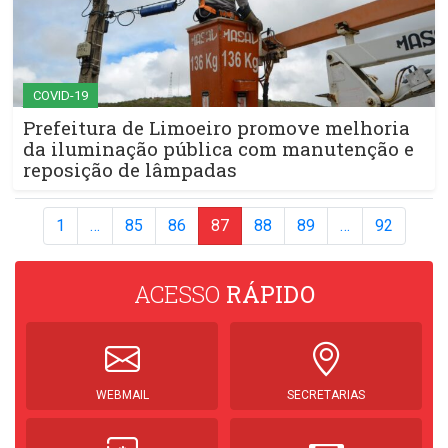
COVID-19
Prefeitura de Limoeiro promove melhoria
da iluminação pública com manutenção e
reposição de lâmpadas
1
…
85
86
87
88
89
…
92
ACESSO
RÁPIDO
WEBMAIL
SECRETARIAS