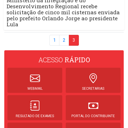
Ministério da Integração e do
Desenvolvimento Regional recebe
solicitação de cinco mil cisternas enviada
pelo prefeito Orlando Jorge ao presidente
Lula
1
2
3
ACESSO
RÁPIDO
WEBMAIL
SECRETARIAS
RESULTADO DE EXAMES
PORTAL DO CONTRIBUINTE