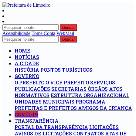
Buscar
Acessibilidade
Tome Conta
WebMail
Buscar
HOME
NOTÍCIAS
A CIDADE
HISTÓRIA
PONTOS TURÍSTICOS
GOVERNO
O PREFEITO
O VICE PREFEITO
SERVIÇOS
PUBLICAÇÕES
SECRETARIAS
ÓRGÃOS
ATOS
NORMATIVOS
ESTRUTURA ORGANIZACIONAL
UNIDADES MUNICIPAIS
PROGRAMA
PREFEITAS E PREFEITOS AMIGOS DA CRIANÇA
COVID-19
TRANSPARÊNCIA
PORTAL DA TRANSPARÊNCIA
LICITAÇÕES
AVISOS DE LICITAÇÕES
CONTRATOS
ATAS DE