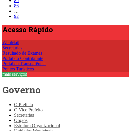
85
86
…
92
Acesso
Rápido
WebMail
Secretarias
Resultado de Exames
Portal do Contribuinte
Portal da Transparência
Pontos Turísticos
mais serviços
Governo
O Prefeito
O Vice Prefeito
Secretarias
Órgãos
Estrutura Organizacional
Unidades Municipais