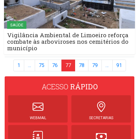
SAÚDE
Vigilância Ambiental de Limoeiro reforça
combate às arboviroses nos cemitérios do
município
1
…
75
76
77
78
79
…
91
ACESSO
RÁPIDO
WEBMAIL
SECRETARIAS