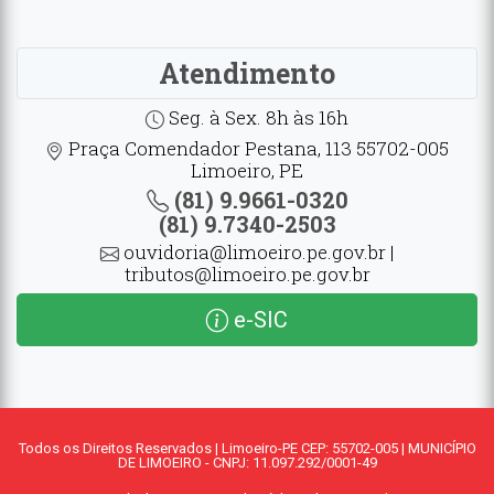
Atendimento
Seg. à Sex. 8h às 16h
Praça Comendador Pestana, 113 55702-005
Limoeiro, PE
(81) 9.9661-0320
(81) 9.7340-2503
ouvidoria@limoeiro.pe.gov.br |
tributos@limoeiro.pe.gov.br
e-SIC
Todos os Direitos Reservados | Limoeiro-PE CEP: 55702-005 | MUNICÍPIO
DE LIMOEIRO - CNPJ: 11.097.292/0001-49