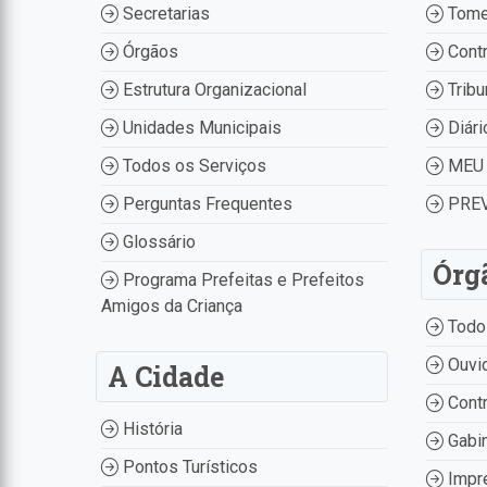
Secretarias
Tome
Órgãos
Contr
Estrutura Organizacional
Tribu
Unidades Municipais
Diári
Todos os Serviços
MEU 
Perguntas Frequentes
PREV
Glossário
Órg
Programa Prefeitas e Prefeitos
Amigos da Criança
Todo
Ouvid
A Cidade
Contr
História
Gabin
Pontos Turísticos
Impr