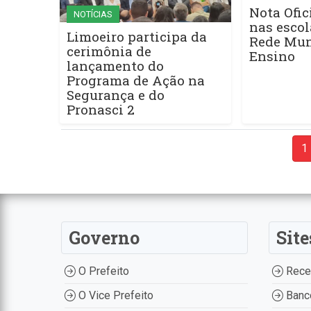
Nota Ofic
NOTÍCIAS
nas escol
Limoeiro participa da
Rede Mun
cerimônia de
Ensino
lançamento do
Programa de Ação na
Segurança e do
Pronasci 2
1
Governo
Site
O Prefeito
Recei
O Vice Prefeito
Banco