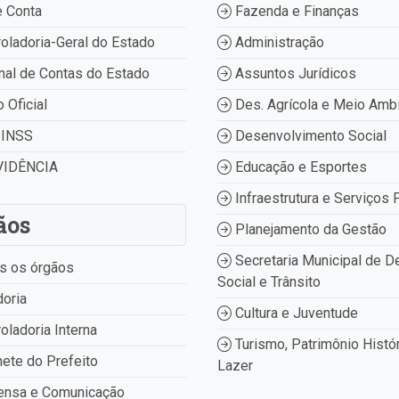
 Conta
Fazenda e Finanças
oladoria-Geral do Estado
Administração
nal de Contas do Estado
Assuntos Jurídicos
o Oficial
Des. Agrícola e Meio Amb
INSS
Desenvolvimento Social
IDÊNCIA
Educação e Esportes
Infraestrutura e Serviços 
ãos
Planejamento da Gestão
Secretaria Municipal de D
s os órgãos
Social e Trânsito
oria
Cultura e Juventude
oladoria Interna
Turismo, Patrimônio Histór
ete do Prefeito
Lazer
ensa e Comunicação