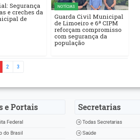
ial: Segurança
NOTÍCIAS
as e creches da
Guarda Civil Municipal
icipal de
de Limoeiro e 6ª CIPM
reforçam compromisso
com segurança da
população
2
3
s e Portais
Secretarias
ta Federal
Todas Secretarias
 do Brasil
Saúde