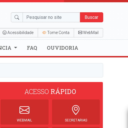
Buscar
Acessibilidade
Tome Conta
WebMail
NCIA
FAQ
OUVIDORIA
ACESSO
RÁPIDO
WEBMAIL
SECRETARIAS