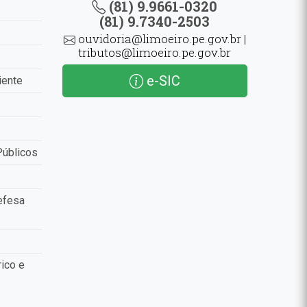
(81) 9.9661-0320
(81) 9.7340-2503
ouvidoria@limoeiro.pe.gov.br |
tributos@limoeiro.pe.gov.br
e-SIC
iente
Públicos
efesa
ico e