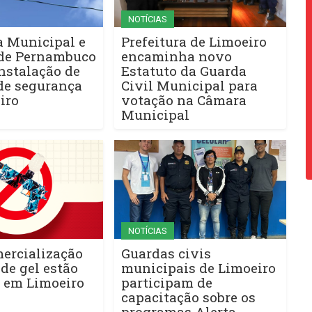
NOTÍCIAS
a Municipal e
Prefeitura de Limoeiro
de Pernambuco
encaminha novo
nstalação de
Estatuto da Guarda
de segurança
Civil Municipal para
iro
votação na Câmara
Municipal
NOTÍCIAS
ercialização
Guardas civis
de gel estão
municipais de Limoeiro
s em Limoeiro
participam de
capacitação sobre os
programas Alerta