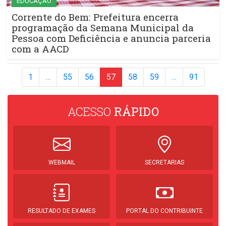
EDUCAÇÃO
Corrente do Bem: Prefeitura encerra
programação da Semana Municipal da
Pessoa com Deficiência e anuncia parceria
com a AACD
1
…
55
56
57
58
59
…
91
ACESSO
RÁPIDO
WEBMAIL
SECRETARIAS
RESULTADO DE EXAMES
PORTAL DO CONTRIBUINTE