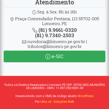
Atendimento
Seg. à Sex. 8h às 16h
Praça Comendador Pestana, 113 55702-005
Limoeiro, PE
(81) 9.9661-0320
(81) 9.7340-2503
ouvidoria@limoeiro.pe.gov.br |
tributos@limoeiro.pe.gov.br
e-SIC
Todos os Direitos Reservados | Limoeiro-PE CEP: 55702-005 | MUNICÍPIO
DE LIMOEIRO - CNPJ: 11.097.292/0001-49
Desenvolvido com o CMS de código aberto
WordPress
Por
Ultra Já - Soluções Web