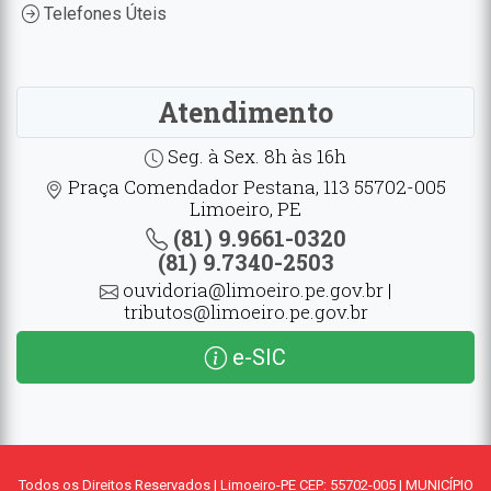
Telefones Úteis
Atendimento
Seg. à Sex. 8h às 16h
Praça Comendador Pestana, 113 55702-005
Limoeiro, PE
(81) 9.9661-0320
(81) 9.7340-2503
ouvidoria@limoeiro.pe.gov.br |
tributos@limoeiro.pe.gov.br
e-SIC
Todos os Direitos Reservados | Limoeiro-PE CEP: 55702-005 | MUNICÍPIO