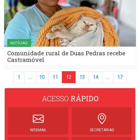
NOTÍCIAS
Comunidade rural de Duas Pedras recebe
Castramóvel
1
…
10
11
12
13
14
…
17
ACESSO
RÁPIDO
WEBMAIL
SECRETARIAS