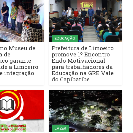
EDUCAÇÃO
 no Museu de
Prefeitura de Limoeiro
a de
promove 1º Encontro
co garante
Endo Motivacional
ade a Limoeiro
para trabalhadores da
ce integração
Educação na GRE Vale
do Capibaribe
LAZER