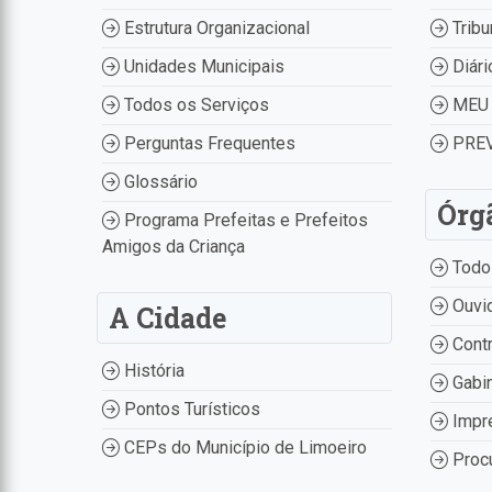
Estrutura Organizacional
Tribu
Unidades Municipais
Diári
Todos os Serviços
MEU 
Perguntas Frequentes
PREV
Glossário
Órg
Programa Prefeitas e Prefeitos
Amigos da Criança
Todo
Ouvid
A Cidade
Contr
História
Gabin
Pontos Turísticos
Impr
CEPs do Município de Limoeiro
Procu