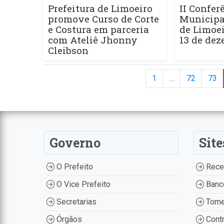
Prefeitura de Limoeiro
II Confer
promove Curso de Corte
Municipa
e Costura em parceria
de Limoei
com Ateliê Jhonny
13 de de
Cleibson
1
…
72
73
Governo
Site
O Prefeito
Recei
O Vice Prefeito
Banco
Secretarias
Tome
Órgãos
Contr