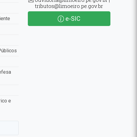
tributos@limoeiro.pe.gov.br
e-SIC
iente
Públicos
efesa
ico e