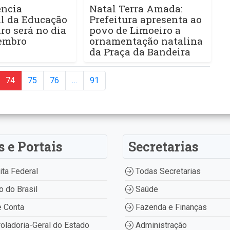
ência
Natal Terra Amada:
l da Educação
Prefeitura apresenta ao
ro será no dia
povo de Limoeiro a
zembro
ornamentação natalina
da Praça da Bandeira
74
75
76
…
91
s e Portais
Secretarias
ta Federal
Todas Secretarias
 do Brasil
Saúde
 Conta
Fazenda e Finanças
oladoria-Geral do Estado
Administração