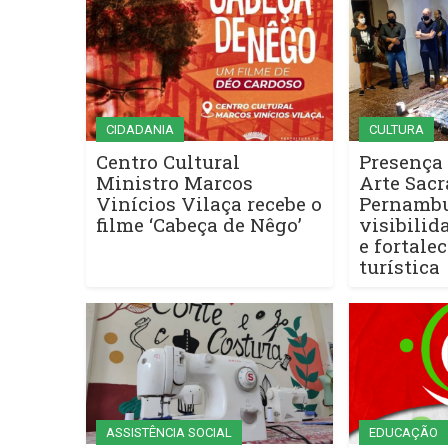
CIDADANIA
CULTURA
Centro Cultural
Presença
Ministro Marcos
Arte Sacr
Vinícios Vilaça recebe o
Pernambu
filme ‘Cabeça de Nêgo’
visibilid
e fortale
turística
ASSISTÊNCIA SOCIAL
EDUCAÇÃO