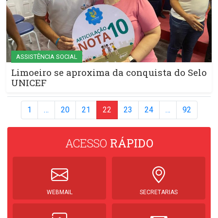
ASSISTÊNCIA SOCIAL
Limoeiro se aproxima da conquista do Selo
UNICEF
1
…
20
21
22
23
24
…
92
ACESSO
RÁPIDO
WEBMAIL
SECRETARIAS