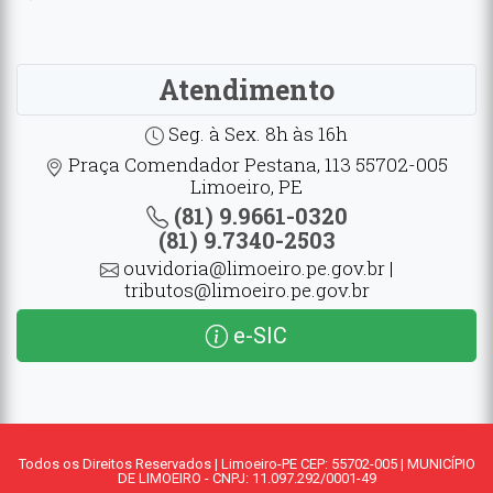
Atendimento
Seg. à Sex. 8h às 16h
Praça Comendador Pestana, 113 55702-005
Limoeiro, PE
(81) 9.9661-0320
(81) 9.7340-2503
ouvidoria@limoeiro.pe.gov.br |
tributos@limoeiro.pe.gov.br
e-SIC
Todos os Direitos Reservados | Limoeiro-PE CEP: 55702-005 | MUNICÍPIO
DE LIMOEIRO - CNPJ: 11.097.292/0001-49