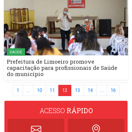
SAÚDE
Prefeitura de Limoeiro promove
capacitação para profissionais de Saúde
do município
1
…
10
11
12
13
14
…
16
ACESSO
RÁPIDO