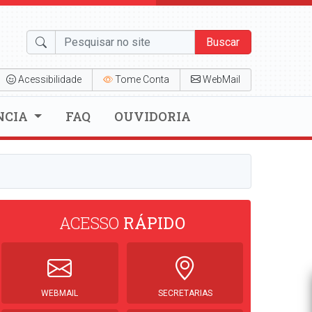
Buscar
Acessibilidade
Tome Conta
WebMail
NCIA
FAQ
OUVIDORIA
ACESSO
RÁPIDO
WEBMAIL
SECRETARIAS