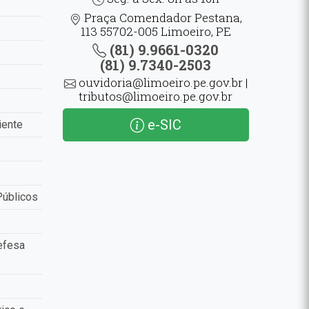
Praça Comendador Pestana,
113 55702-005 Limoeiro, PE
(81) 9.9661-0320
(81) 9.7340-2503
ouvidoria@limoeiro.pe.gov.br |
tributos@limoeiro.pe.gov.br
e-SIC
iente
Públicos
efesa