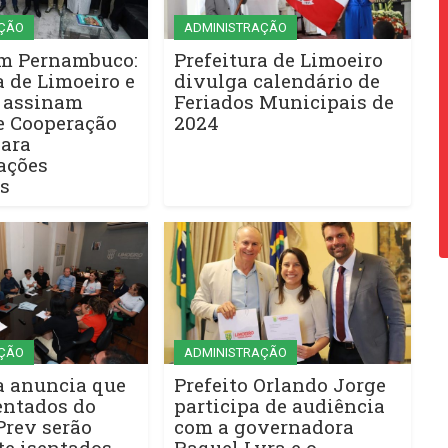
ÇÃO
ADMINISTRAÇÃO
m Pernambuco:
Prefeitura de Limoeiro
a de Limoeiro e
divulga calendário de
 assinam
Feriados Municipais de
e Cooperação
2024
para
ações
s
ÇÃO
ADMINISTRAÇÃO
a anuncia que
Prefeito Orlando Jorge
entados do
participa de audiência
Prev serão
com a governadora
te isentados
Raquel Lyra e o