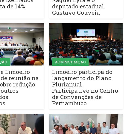
ta de 14%
deputado estadual
Gustavo Gouveia
ÇÃO
ADMINISTRAÇÃO
de Limoeiro
Limoeiro participa do
 de reunião na
lançamento do Plano
bre redução
Plurianual
 outros
Participativo no Centro
dos
de Convenções de
os
Pernambuco