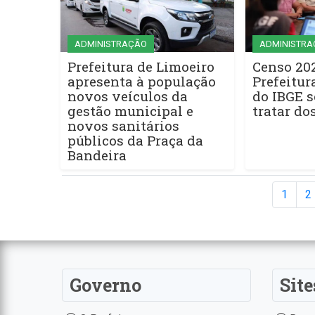
ADMINISTRAÇÃO
ADMINISTRA
Prefeitura de Limoeiro
Censo 202
apresenta à população
Prefeitur
novos veículos da
do IBGE 
gestão municipal e
tratar do
novos sanitários
públicos da Praça da
Bandeira
1
2
Governo
Site