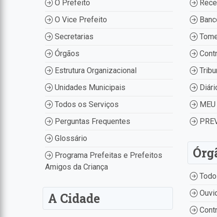
O Prefeito
Recei
O Vice Prefeito
Banco
Secretarias
Tome
Órgãos
Contr
Estrutura Organizacional
Tribu
Unidades Municipais
Diári
Todos os Serviços
MEU 
Perguntas Frequentes
PREV
Glossário
Órg
Programa Prefeitas e Prefeitos
Amigos da Criança
Todo
Ouvid
A Cidade
Contr