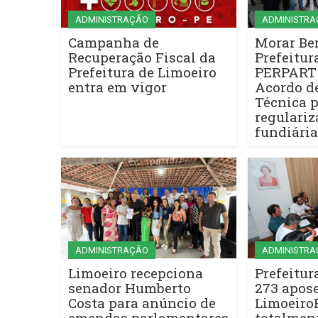
ADMINISTRAÇÃO
ADMINISTRA
Campanha de
Morar Be
Recuperação Fiscal da
Prefeitur
Prefeitura de Limoeiro
PERPART
entra em vigor
Acordo d
Técnica 
regulariz
fundiária
ADMINISTRAÇÃO
ADMINISTRA
Limoeiro recepciona
Prefeitur
senador Humberto
273 apos
Costa para anúncio de
Limoeiro
emendas parlamentares
totalmen