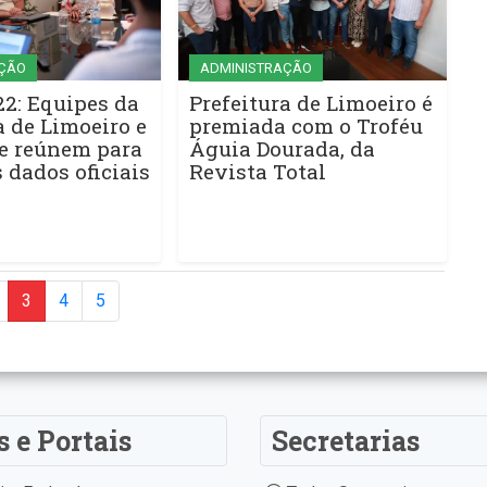
ÇÃO
ADMINISTRAÇÃO
2: Equipes da
Prefeitura de Limoeiro é
a de Limoeiro e
premiada com o Troféu
se reúnem para
Águia Dourada, da
s dados oficiais
Revista Total
3
4
5
s e Portais
Secretarias