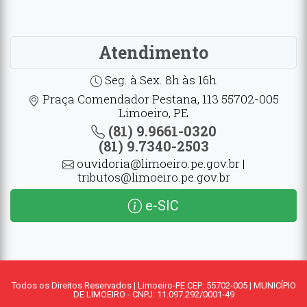
Atendimento
Seg. à Sex. 8h às 16h
Praça Comendador Pestana, 113 55702-005
Limoeiro, PE
(81) 9.9661-0320
(81) 9.7340-2503
ouvidoria@limoeiro.pe.gov.br |
tributos@limoeiro.pe.gov.br
e-SIC
Todos os Direitos Reservados | Limoeiro-PE CEP: 55702-005 | MUNICÍPIO
DE LIMOEIRO - CNPJ: 11.097.292/0001-49