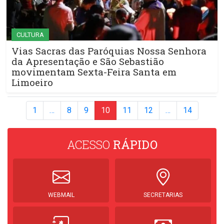
CULTURA
Vias Sacras das Paróquias Nossa Senhora
da Apresentação e São Sebastião
movimentam Sexta-Feira Santa em
Limoeiro
1
…
8
9
10
11
12
…
14
ACESSO
RÁPIDO
WEBMAIL
SECRETARIAS