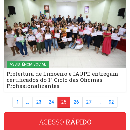
ASSISTÊNCIA SOCIAL
Prefeitura de Limoeiro e IAUPE entregam
certificados do 1° Ciclo das Oficinas
Profissionalizantes
1
…
23
24
25
26
27
…
92
ACESSO
RÁPIDO