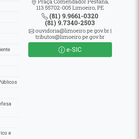
Praça Comendador Pestana,
113 55702-005 Limoeiro, PE
(81) 9.9661-0320
(81) 9.7340-2503
ouvidoria@limoeiro.pe.gov.br |
tributos@limoeiro.pe.gov.br
e-SIC
iente
Públicos
efesa
ico e