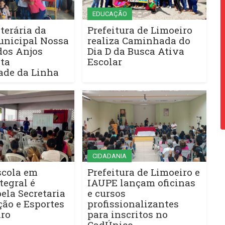
EDUCAÇÃO
terária da
Prefeitura de Limoeiro
unicipal Nossa
realiza Caminhada do
dos Anjos
Dia D da Busca Ativa
ta
Escolar
de da Linha
CIDADANIA
scola em
Prefeitura de Limoeiro e
tegral é
IAUPE lançam oficinas
ela Secretaria
e cursos
ão e Esportes
profissionalizantes
iro
para inscritos no
CadÚnico