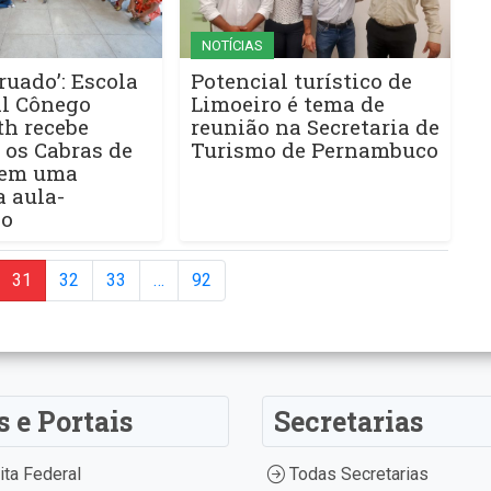
NOTÍCIAS
rruado’: Escola
Potencial turístico de
l Cônego
Limoeiro é tema de
th recebe
reunião na Secretaria de
 os Cabras de
Turismo de Pernambuco
 em uma
 aula-
lo
31
32
33
…
92
s e Portais
Secretarias
ta Federal
Todas Secretarias