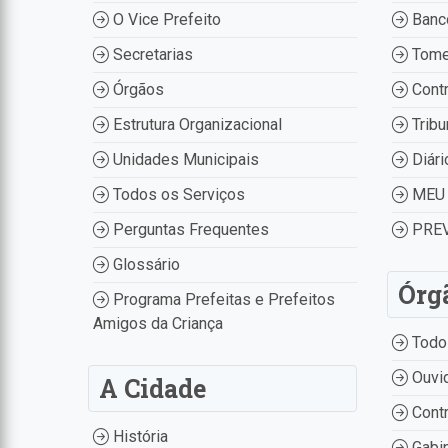
O Vice Prefeito
Banco
Secretarias
Tome
Órgãos
Contr
Estrutura Organizacional
Tribu
Unidades Municipais
Diári
Todos os Serviços
MEU 
Perguntas Frequentes
PREV
Glossário
Órg
Programa Prefeitas e Prefeitos
Amigos da Criança
Todo
Ouvid
A Cidade
Contr
História
Gabin