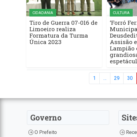
CIDADANIA
CULTURA
Tiro de Guerra 07-016 de
‘Forró Fe
Limoeiro realiza
Municipa
Formatura da Turma
Deusdedi
Única 2023
Assisão e
Lampião
grandiosa
espetácu
1
…
29
30
Governo
Site
O Prefeito
Recei