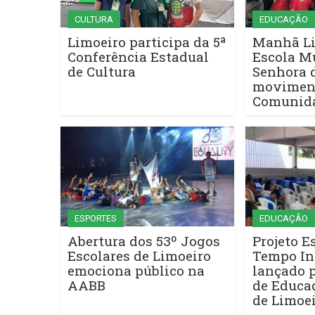
CULTURA
EDUCAÇÃO
Limoeiro participa da 5ª
Manhã Li
Conferência Estadual
Escola M
de Cultura
Senhora 
movimen
Comunida
ESPORTES
EDUCAÇÃO
Abertura dos 53º Jogos
Projeto E
Escolares de Limoeiro
Tempo In
emociona público na
lançado p
AABB
de Educaç
de Limoe