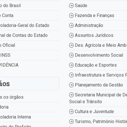
 do Brasil
Saúde
 Conta
Fazenda e Finanças
oladoria-Geral do Estado
Administração
nal de Contas do Estado
Assuntos Jurídicos
o Oficial
Des. Agrícola e Meio Amb
INSS
Desenvolvimento Social
IDÊNCIA
Educação e Esportes
Infraestrutura e Serviços 
ãos
Planejamento da Gestão
Secretaria Municipal de D
s os órgãos
Social e Trânsito
oria
Cultura e Juventude
oladoria Interna
Turismo, Patrimônio Histór
ete do Prefeito