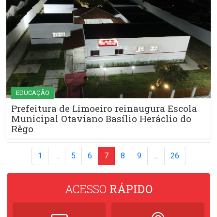
EDUCAÇÃO
Prefeitura de Limoeiro reinaugura Escola
Municipal Otaviano Basílio Heráclio do
Rêgo
1
…
5
6
7
8
9
…
26
ACESSO
RÁPIDO