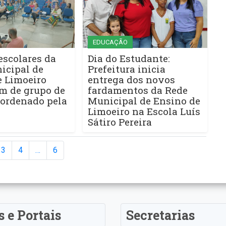
EDUCAÇÃO
escolares da
Dia do Estudante:
icipal de
Prefeitura inicia
e Limoeiro
entrega dos novos
m de grupo de
fardamentos da Rede
oordenado pela
Municipal de Ensino de
Limoeiro na Escola Luís
Sátiro Pereira
3
4
…
6
s e Portais
Secretarias