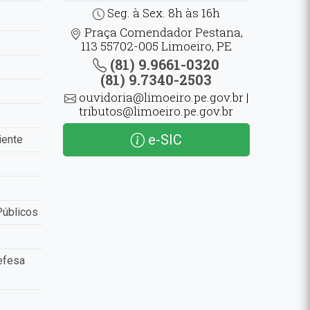
Seg. à Sex. 8h às 16h
Praça Comendador Pestana,
113 55702-005 Limoeiro, PE
(81) 9.9661-0320
(81) 9.7340-2503
ouvidoria@limoeiro.pe.gov.br |
tributos@limoeiro.pe.gov.br
e-SIC
iente
Públicos
efesa