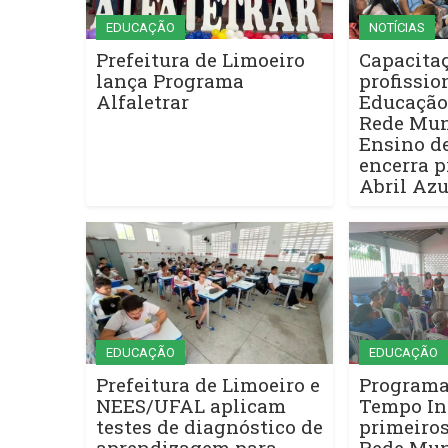
EDUCAÇÃO
NOTÍCIAS
Prefeitura de Limoeiro
Capacita
lança Programa
profissio
Alfaletrar
Educação 
Rede Mun
Ensino d
encerra 
Abril Azu
EDUCAÇÃO
EDUCAÇÃO
Prefeitura de Limoeiro e
Programa
NEES/UFAL aplicam
Tempo In
testes de diagnóstico de
primeiro
aprendizagem para
Rede Mun