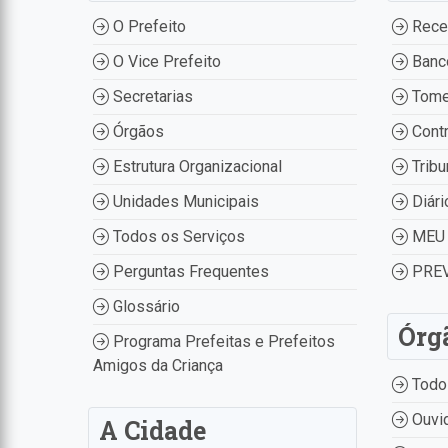
O Prefeito
Recei
O Vice Prefeito
Banco
Secretarias
Tome
Órgãos
Contr
Estrutura Organizacional
Tribu
Unidades Municipais
Diári
Todos os Serviços
MEU 
Perguntas Frequentes
PREV
Glossário
Órg
Programa Prefeitas e Prefeitos
Amigos da Criança
Todo
Ouvid
A Cidade