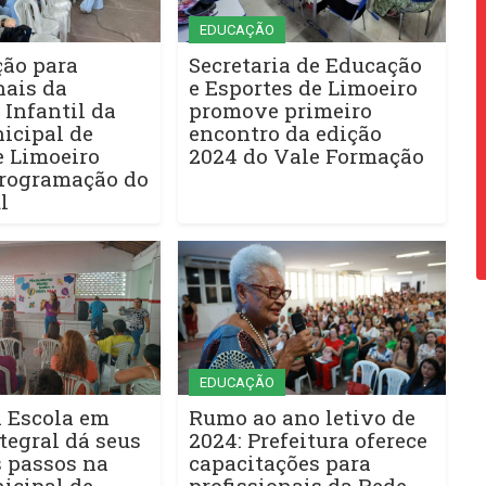
EDUCAÇÃO
ção para
Secretaria de Educação
nais da
e Esportes de Limoeiro
Infantil da
promove primeiro
icipal de
encontro da edição
e Limoeiro
2024 do Vale Formação
programação do
l
EDUCAÇÃO
 Escola em
Rumo ao ano letivo de
tegral dá seus
2024: Prefeitura oferece
s passos na
capacitações para
icipal de
profissionais da Rede