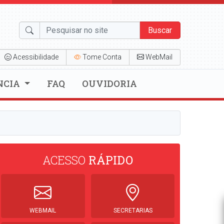
Buscar
Acessibilidade
Tome Conta
WebMail
NCIA
FAQ
OUVIDORIA
ACESSO
RÁPIDO
WEBMAIL
SECRETARIAS