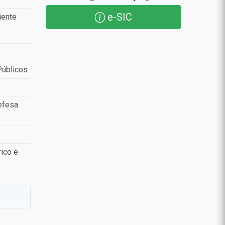
e-SIC
iente
Públicos
efesa
ico e