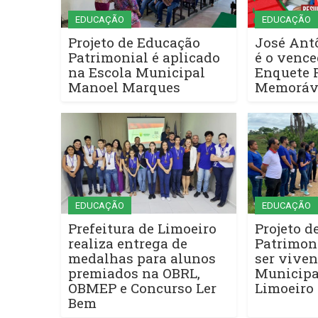
EDUCAÇÃO
EDUCAÇÃO
Projeto de Educação
José Ant
Patrimonial é aplicado
é o vence
na Escola Municipal
Enquete 
Manoel Marques
Memoráve
EDUCAÇÃO
EDUCAÇÃO
Prefeitura de Limoeiro
Projeto d
realiza entrega de
Patrimon
medalhas para alunos
ser vive
premiados na OBRL,
Municipa
OBMEP e Concurso Ler
Limoeiro
Bem