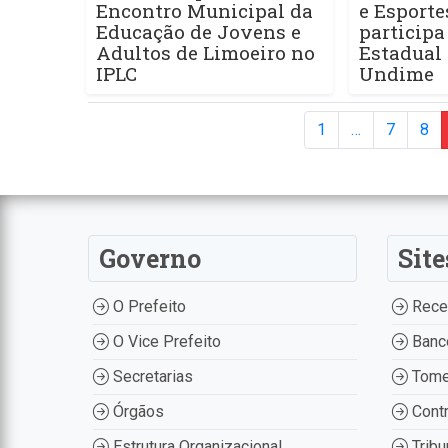
Encontro Municipal da
e Esporte
Educação de Jovens e
particip
Adultos de Limoeiro no
Estadual 
IPLC
Undime
1
…
7
8
Governo
Site
O Prefeito
Recei
O Vice Prefeito
Banco
Secretarias
Tome
Órgãos
Contr
Estrutura Organizacional
Tribu