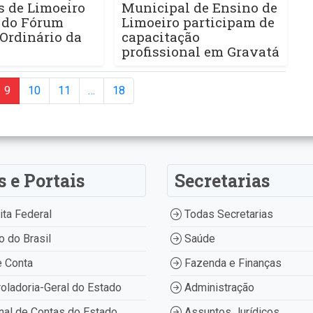
s de Limoeiro
Municipal de Ensino de
a do Fórum
Limoeiro participam de
Ordinário da
capacitação
profissional em Gravatá
9
10
11
…
18
s e Portais
Secretarias
ta Federal
Todas Secretarias
 do Brasil
Saúde
 Conta
Fazenda e Finanças
oladoria-Geral do Estado
Administração
nal de Contas do Estado
Assuntos Jurídicos