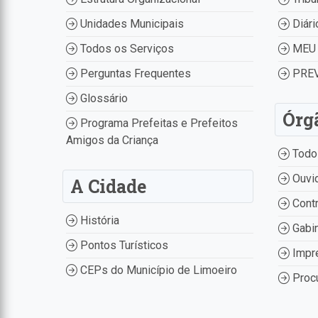
Unidades Municipais
Diári
Todos os Serviços
MEU 
Perguntas Frequentes
PREV
Glossário
Órg
Programa Prefeitas e Prefeitos
Amigos da Criança
Todo
Ouvid
A Cidade
Contr
História
Gabin
Pontos Turísticos
Impr
CEPs do Município de Limoeiro
Procu