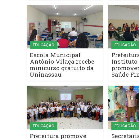
EDUCAÇÃO
EDUCAÇÃO
Escola Municipal
Prefeitur
Antônio Vilaça recebe
Instituto
minicurso gratuito da
promovem
Uninassau
Saúde Fi
EDUCAÇÃO
EDUCAÇÃO
Prefeitura promove
Secretari