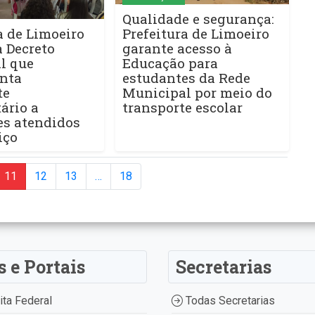
Qualidade e segurança:
a de Limoeiro
Prefeitura de Limoeiro
 Decreto
garante acesso à
l que
Educação para
nta
estudantes da Rede
te
Municipal por meio do
ário a
transporte escolar
es atendidos
iço
11
12
13
…
18
s e Portais
Secretarias
ta Federal
Todas Secretarias