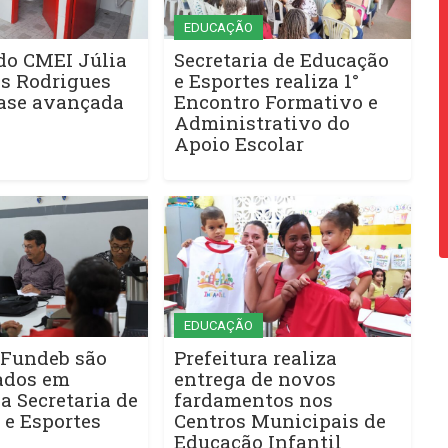
EDUCAÇÃO
do CMEI Júlia
Secretaria de Educação
s Rodrigues
e Esportes realiza 1°
fase avançada
Encontro Formativo e
Administrativo do
Apoio Escolar
EDUCAÇÃO
 Fundeb são
Prefeitura realiza
ados em
entrega de novos
a Secretaria de
fardamentos nos
 e Esportes
Centros Municipais de
Educação Infantil