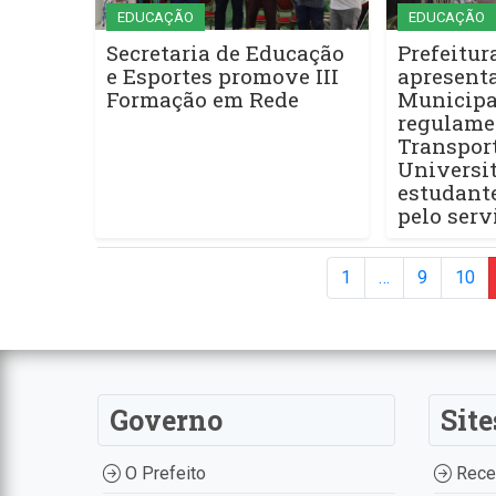
EDUCAÇÃO
EDUCAÇÃO
Secretaria de Educação
Prefeitur
e Esportes promove III
apresenta
Formação em Rede
Municipa
regulame
Transpor
Universit
estudant
pelo serv
1
…
9
10
Governo
Site
O Prefeito
Recei