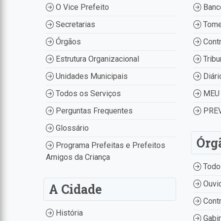
O Vice Prefeito
Banco
Secretarias
Tome
Órgãos
Contr
Estrutura Organizacional
Tribu
Unidades Municipais
Diári
Todos os Serviços
MEU 
Perguntas Frequentes
PREV
Glossário
Órg
Programa Prefeitas e Prefeitos
Amigos da Criança
Todo
Ouvid
A Cidade
Contr
História
Gabin