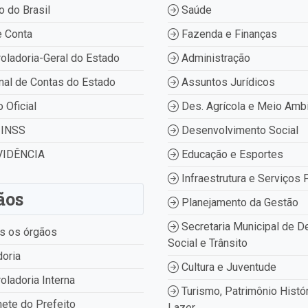
 do Brasil
Saúde
 Conta
Fazenda e Finanças
oladoria-Geral do Estado
Administração
nal de Contas do Estado
Assuntos Jurídicos
o Oficial
Des. Agrícola e Meio Amb
INSS
Desenvolvimento Social
IDÊNCIA
Educação e Esportes
Infraestrutura e Serviços 
ãos
Planejamento da Gestão
Secretaria Municipal de D
s os órgãos
Social e Trânsito
oria
Cultura e Juventude
oladoria Interna
Turismo, Patrimônio Histór
ete do Prefeito
Lazer