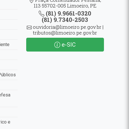
113 55702-005 Limoeiro, PE
(81) 9.9661-0320
(81) 9.7340-2503
ouvidoria@limoeiro.pe.gov.br |
tributos@limoeiro.pe.gov.br
e-SIC
iente
Públicos
efesa
ico e