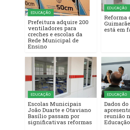
EDUCAÇÃO
EDUCAÇÃO
Reforma 
Prefeitura adquire 200
Guimarãe
ventiladores para
está em 
creches e escolas da
Rede Municipal de
Ensino
EDUCAÇÃO
EDUCAÇÃO
Escolas Municipais
Dados do
João Duarte e Otaviano
apresent
Basílio passam por
reunião n
significativas reformas
Educação