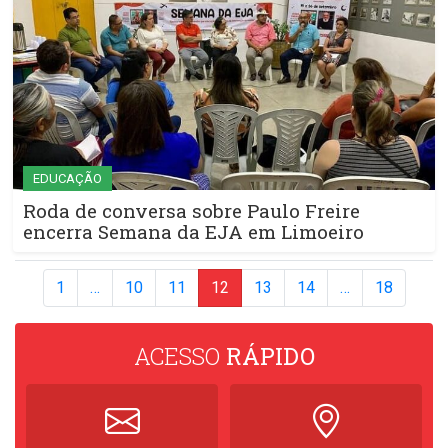
EDUCAÇÃO
Roda de conversa sobre Paulo Freire
encerra Semana da EJA em Limoeiro
1
…
10
11
12
13
14
…
18
ACESSO
RÁPIDO