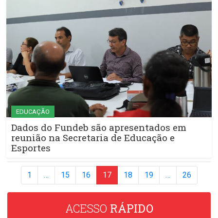
EDUCAÇÃO
Dados do Fundeb são apresentados em
reunião na Secretaria de Educação e
Esportes
1
…
15
16
17
18
19
…
26
ACESSO
RÁPIDO